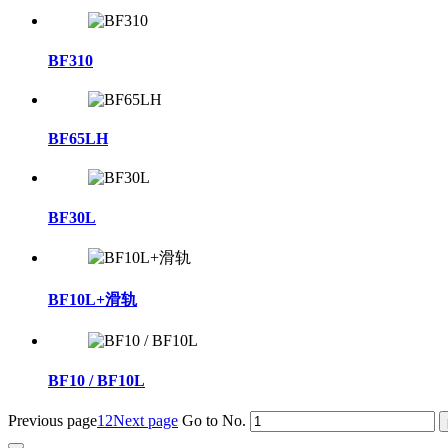
BF310
BF65LH
BF30L
BF10L+滑轨
BF10 / BF10L
Previous page
1
2
Next page
Go to No.