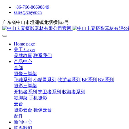
+86-760-86698849
sales@cayer.cn
广东省中山市坦洲镇龙塘横街3号
Home page
关于 Cayer
品牌故事
联系我们
产品中心
全部
摄像三脚架
飞驰系列
小精灵系列
牧游者系列
BF系列
BV系列
摄影三脚架
开拓者系列
护卫者系列
牧游者系列
独脚架
手机摄影
云台
摄影云台
摄像云台
配件
新闻中心
联系我们