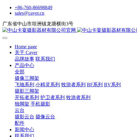
+86-760-86698849
sales@cayer.cn
广东省中山市坦洲镇龙塘横街3号
Home page
关于 Cayer
品牌故事
联系我们
产品中心
全部
摄像三脚架
飞驰系列
小精灵系列
牧游者系列
BF系列
BV系列
摄影三脚架
开拓者系列
护卫者系列
牧游者系列
独脚架
手机摄影
云台
摄影云台
摄像云台
配件
新闻中心
联系我们