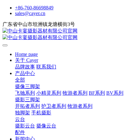
+86-760-86698849
sales@cayer.cn
广东省中山市坦洲镇龙塘横街3号
Home page
关于 Cayer
品牌故事
联系我们
产品中心
全部
摄像三脚架
飞驰系列
小精灵系列
牧游者系列
BF系列
BV系列
摄影三脚架
开拓者系列
护卫者系列
牧游者系列
独脚架
手机摄影
云台
摄影云台
摄像云台
配件
新闻中心