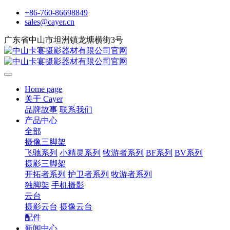
+86-760-86698849
sales@cayer.cn
广东省中山市坦洲镇龙塘横街3号
Home page
关于 Cayer
品牌故事
联系我们
产品中心
全部
摄像三脚架
飞驰系列
小精灵系列
牧游者系列
BF系列
BV系列
摄影三脚架
开拓者系列
护卫者系列
牧游者系列
独脚架
手机摄影
云台
摄影云台
摄像云台
配件
新闻中心