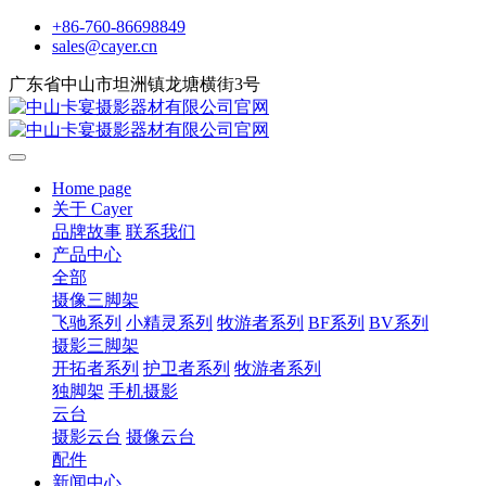
+86-760-86698849
sales@cayer.cn
广东省中山市坦洲镇龙塘横街3号
Home page
关于 Cayer
品牌故事
联系我们
产品中心
全部
摄像三脚架
飞驰系列
小精灵系列
牧游者系列
BF系列
BV系列
摄影三脚架
开拓者系列
护卫者系列
牧游者系列
独脚架
手机摄影
云台
摄影云台
摄像云台
配件
新闻中心