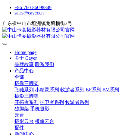
+86-760-86698849
sales@cayer.cn
广东省中山市坦洲镇龙塘横街3号
Home page
关于 Cayer
品牌故事
联系我们
产品中心
全部
摄像三脚架
飞驰系列
小精灵系列
牧游者系列
BF系列
BV系列
摄影三脚架
开拓者系列
护卫者系列
牧游者系列
独脚架
手机摄影
云台
摄影云台
摄像云台
配件
新闻中心