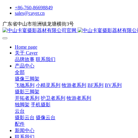
+86-760-86698849
sales@cayer.cn
广东省中山市坦洲镇龙塘横街3号
Home page
关于 Cayer
品牌故事
联系我们
产品中心
全部
摄像三脚架
飞驰系列
小精灵系列
牧游者系列
BF系列
BV系列
摄影三脚架
开拓者系列
护卫者系列
牧游者系列
独脚架
手机摄影
云台
摄影云台
摄像云台
配件
新闻中心
联系我们